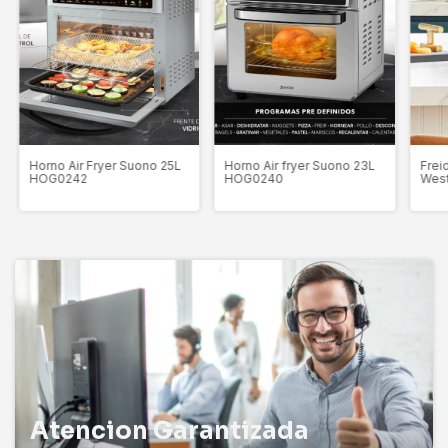
Horno Air Fryer Suono 25L
Horno Air fryer Suono 23L
Frei
HOG0242
HOG0240
Wes
Atencion Garantizada